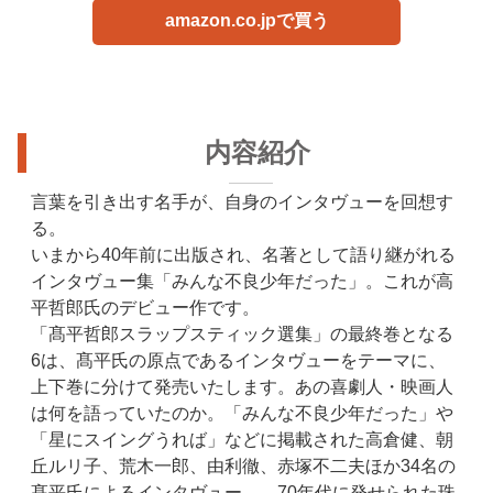
amazon.co.jpで買う
内容紹介
言葉を引き出す名手が、自身のインタヴューを回想す
る。
いまから40年前に出版され、名著として語り継がれる
インタヴュー集「みんな不良少年だった」。これが高
平哲郎氏のデビュー作です。
「髙平哲郎スラップスティック選集」の最終巻となる
6は、髙平氏の原点であるインタヴューをテーマに、
上下巻に分けて発売いたします。あの喜劇人・映画人
は何を語っていたのか。「みんな不良少年だった」や
「星にスイングうれば」などに掲載された高倉健、朝
丘ルリ子、荒木一郎、由利徹、赤塚不二夫ほか34名の
髙平氏によるインタヴュー――70年代に発せられた珠