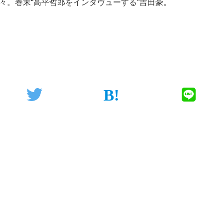
々。巻末“高平哲郎をインタヴューする”吉田豪。