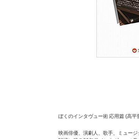
ぼくのインタヴュー術 応用篇 (高平
映画俳優、演劇人、歌手、ミュージ