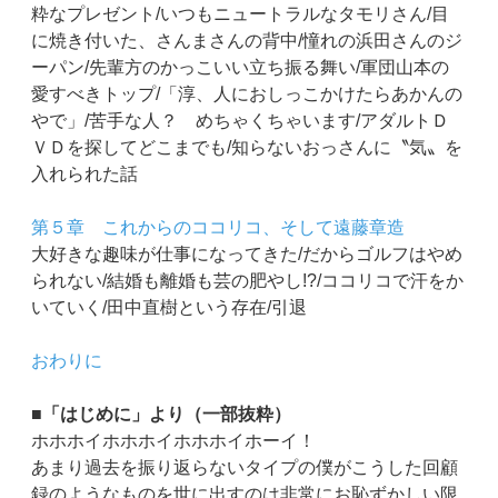
粋なプレゼント/いつもニュートラルなタモリさん/目
に焼き付いた、さんまさんの背中/憧れの浜田さんのジ
ーパン/先輩方のかっこいい立ち振る舞い/軍団山本の
愛すべきトップ/「淳、人におしっこかけたらあかんの
やで」/苦手な人？ めちゃくちゃいます/アダルトＤ
ＶＤを探してどこまでも/知らないおっさんに〝気〟を
入れられた話
第５章 これからのココリコ、そして遠藤章造
大好きな趣味が仕事になってきた/だからゴルフはやめ
られない/結婚も離婚も芸の肥やし!?/ココリコで汗をか
いていく/田中直樹という存在/引退
おわりに
■「はじめに」より（一部抜粋）
ホホホイホホホイホホホイホーイ！
あまり過去を振り返らないタイプの僕がこうした回顧
録のようなものを世に出すのは非常にお恥ずかしい限