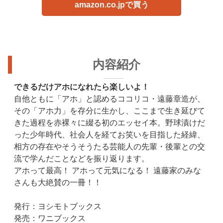
amazon.co.jpで買う
内容紹介
できるだけアホになれたら楽しいよ！
自他ともに「アホ」と認めるココリコ・遠藤章造が、
その「アホ力」を存分に生かし、ここまで生き延びて
きた過程を赤裸々に綴る初のエッセイ本。野球漬けだ
った少年時代、社会人を経てお笑いを目指した経緯、
相方の存在やそうそうたる芸能人の先輩・後輩との交
流で学んだことなどを振り返ります。
アホって最高！ アホって元気になる！ 遠藤家のみな
さんも大絶賛の一冊！！
発行：ヨシモトブックス
発売：ワニブックス