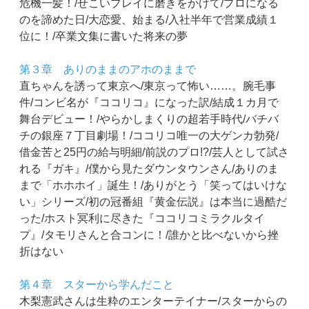
危機一髪！/せこいプレイに磨きをかけて/プロになる
のを諦めた日/大恋愛、始まる/入社半年で営業成績１
位に！/卒業文集に書いた将来の夢
第３章 ありのままのアホのままで
直ちゃんを誘って東京へ/東京って怖い……。腕毛事
件/コンビ名が『ココリコ』になった訳/結成１カ月で
舞台デビュー！/やらかしまくりの超若手時代/バチバ
チの銀座７丁目劇場！/ココリコ唯一の大ゲンカ勃発/
借金苦と25円の給与明細/前説のプロ!?/芸人として試さ
れる『ガキ』/僕から見たダウンタウンさん/ありのま
まで「ホホホイ」誕生！/ありがとう「笑ってはいけな
い」シリーズ/初の冠番組『黄金伝説』は本当に過酷だ
った/ホスト冥利に尽きた『ココリコミラクルタイ
プ』/タモリさんと合コンに！/誰かと比べないから挫
折はない
第４章 スターから学んだこと
木梨憲武さんは生粋のエンターテイナー/スターからの