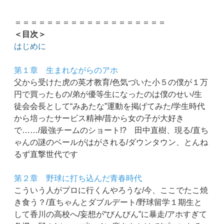
＝＝＝＝＝＝＝＝＝＝＝＝＝＝＝＝＝＝＝
＜目次＞
はじめに
第１章 生まれながらのアホ
父から受けた虎の英才教育/色気づいた小５の僕が１万
円で買ったもの/弟が優等生になったのは僕のせい/生
徒会会長として“みあたな”運動を掲げてみた/学生時代
から培ったサービス精神/昔から女の子が大好き
で……/最強チームのショート!? 田中直樹、現る/直ち
ゃんの謎のベールがはがされる/ダウンタウン、とんね
るず直撃世代です
第２章 野球に打ち込んだ青春時代
こういう人がプロに行くんやろうな/今、ここでたこ焼
き食う？/直ちゃんとダブルデート/野球留学１期生と
して香川の高校へ/妄想が“びんびん”に暴走/アホすぎて