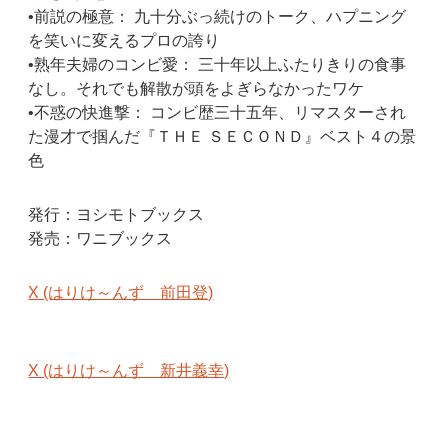
•前説の極意： 九十分ぶっ続けのトーク、ハプニング
を笑いに変えるプロの誇り
•熟年夫婦のコンビ愛： 三十年以上ふたりきりの食事
なし。それでも解散が頭をよぎらなかったワケ
•不惑の快進撃： コンビ歴三十五年、リマスターされ
た漫才で掴んだ『ＴＨＥ ＳＥＣＯＮＤ』ベスト４の景
色
発行：ヨシモトブックス
発売：ワニブックス
X (はりけ～んず 前田登)
X (はりけ～んず 新井義幸)