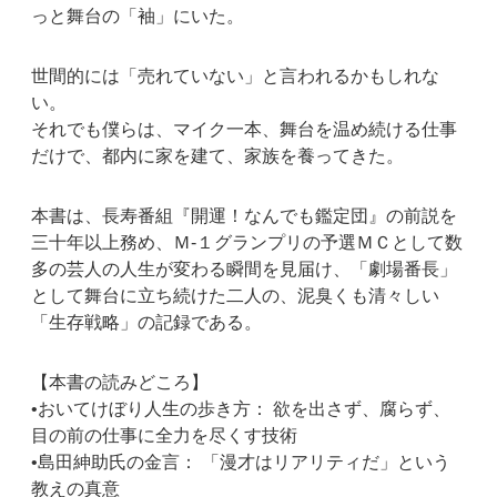
っと舞台の「袖」にいた。
世間的には「売れていない」と言われるかもしれな
い。
それでも僕らは、マイク一本、舞台を温め続ける仕事
だけで、都内に家を建て、家族を養ってきた。
本書は、長寿番組『開運！なんでも鑑定団』の前説を
三十年以上務め、Ｍ-１グランプリの予選ＭＣとして数
多の芸人の人生が変わる瞬間を見届け、「劇場番長」
として舞台に立ち続けた二人の、泥臭くも清々しい
「生存戦略」の記録である。
【本書の読みどころ】
•おいてけぼり人生の歩き方： 欲を出さず、腐らず、
目の前の仕事に全力を尽くす技術
•島田紳助氏の金言： 「漫才はリアリティだ」という
教えの真意