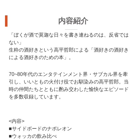
内容紹介
「ぼくが酒で莫迦な日々を書き連ねるのは、反省では
ない」
生粋の酒好きという高平哲郎による「酒好きの酒好き
による酒好きのための本」。
70~80年代のエンタテインメント界・サブカル界を牽
引し、いいともの火付け役でお馴染みの高平哲郎。当
時の仲間たちとともに酌み交わした愉快なエピソード
を多数収録しています。
<内容>
■サイドボードのナポレオン
■ウォッカの飲み比べ