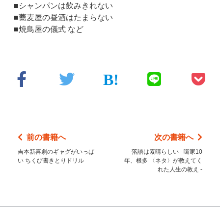
■シャンパンは飲みきれない
■蕎麦屋の昼酒はたまらない
■焼鳥屋の儀式 など
前の書籍へ
次の書籍へ
吉本新喜劇のギャグがいっぱ
落語は素晴らしい - 噺家10
い ちくび書きとりドリル
年、根多 〈ネタ〉が教えてく
れた人生の教え -