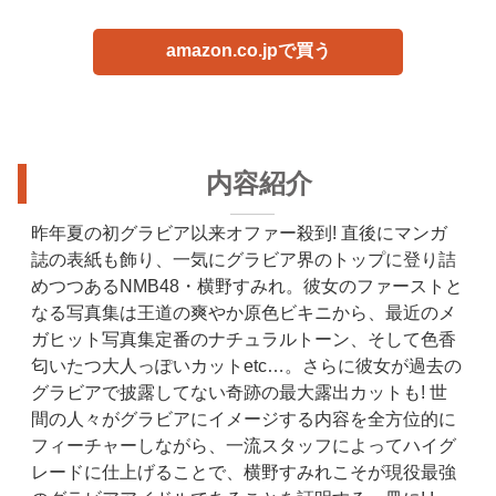
amazon.co.jpで買う
内容紹介
昨年夏の初グラビア以来オファー殺到! 直後にマンガ
誌の表紙も飾り、一気にグラビア界のトップに登り詰
めつつあるNMB48・横野すみれ。
彼女のファーストと
なる写真集は王道の爽やか原色ビキニから、最近のメ
ガヒット写真集定番のナチュラルトーン、そして色香
匂いたつ大人っぽいカットetc…。さらに彼女が過去の
グラビアで披露してない奇跡の最大露出カットも! 世
間の人々がグラビアにイメージする内容を全方位的に
フィーチャーしながら、一流スタッフによってハイグ
レードに仕上げることで、横野すみれこそが現役最強